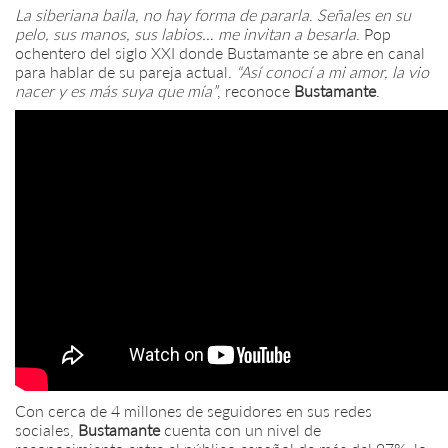
La siberiana baila, no hay forma de pararla
.
Señales en su
pelo, sus manos, sus labios… me invitan a besarla
. Pop
ochentero del siglo XXI donde Bustamante se abre en canal
para hablar de su pareja actual.
“Así conocí a mi amor, la vio
nacer y es más suya que mía”
, reconoce
Bustamante
.
Con cerca de 4 millones de seguidores en sus redes
sociales,
Bustamante
cuenta con un nivel de