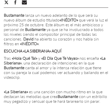
Bustamante
lanza un nuevo adelanto de lo que será su
nuevo álbum de estudio titulado
«INÉDITO»
que verá la luz el
próximo 25 de octubre. Este álbum es el más ambicioso y
personal de
Bustamante
ya que se ha involucrado a todos
los niveles siendo el compositor principal de todas las
canciones.
David
ha abierto su corazón y nos habla sin
filtros en
«INÉDITO»
.
ESCUCHA «LA SIBERIANA» AQUÍ
Tras
«Hola Qué Tal»
y
«El Día Que Te Vayas»
nos enseña
«La
Siberiana»
, una declaración de intenciones en la que
Bustamante
canta al amor y la intensa relación que tiene
con su pareja la cual podemos ver actuando y bailando en el
videoclip.
«La Siberiana»
es una canción con mucho ritmo en la que
destacan las melodías que crea
Bustamante
con un estribillo
muy pegadizo y sensual que te hará tararearlo sin parar.